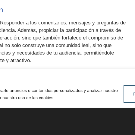
n
. Responder a los comentarios, mensajes y preguntas de
iencia. Además, propiciar la participación a través de
eracción, sino que también fortalece el compromiso de
al no solo construye una comunidad leal, sino que
ncias y necesidades de tu audiencia, permitiéndote
te y atractivo.
lar fundamental para llegar a la audiencia adecuada.
arle anuncios o contenidos personalizados y analizar nuestro
cen plataformas como Facebook, Instagram y LinkedIn
 a nuestro uso de las cookies.
co objetivo, basándose en datos demográficos, intereses,
nce de tus campañas, sino que también optimiza tu
ellos más propensos a estar interesados en tus
foques de segmentación y analizar constantemente los
tinuamente la efectividad de tus campañas publicitarias.