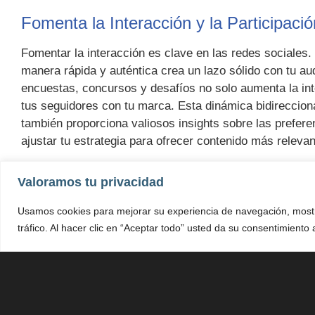
Fomenta la Interacción y la Participació
Fomentar la interacción es clave en las redes sociales
manera rápida y auténtica crea un lazo sólido con tu aud
encuestas, concursos y desafíos no solo aumenta la int
tus seguidores con tu marca. Esta dinámica bidireccion
también proporciona valiosos insights sobre las prefere
ajustar tu estrategia para ofrecer contenido más relevan
Aprovecha la Publicidad Segmentada
Valoramos tu privacidad
La publicidad segmentada en las redes sociales es un pi
Usamos cookies para mejorar su experiencia de navegación, mostr
Aprovechar las herramientas de segmentación que ofre
tráfico. Al hacer clic en “Aceptar todo” usted da su consentimiento
permite dirigir tus anuncios específicamente a tu públi
comportamientos y más. Esto no solo maximiza el alca
inversión al garantizar que tus mensajes lleguen a aqu
productos o servicios. Experimentar con diferentes en
resultados te permite ajustar estrategias y mejorar con