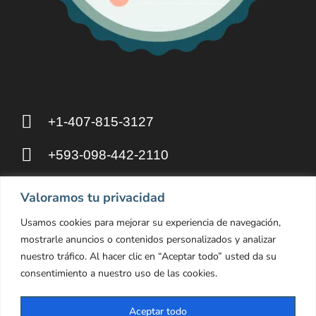
+1-407-815-3127
+593-098-442-2110
8 The Green, Dover DE 19901, United
Valoramos tu privacidad
States
Usamos cookies para mejorar su experiencia de navegación,
mostrarle anuncios o contenidos personalizados y analizar
hello@otakupahp.llc
nuestro tráfico. Al hacer clic en “Aceptar todo” usted da su
consentimiento a nuestro uso de las cookies.
Aceptar todo