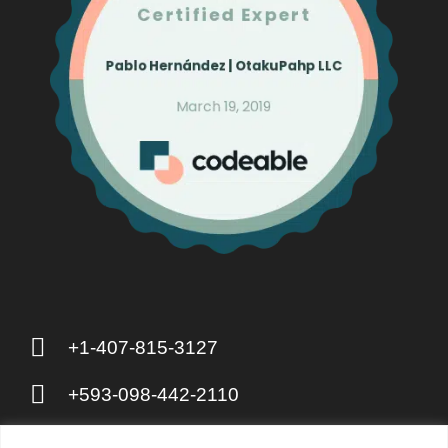
+1-407-815-3127
+593-098-442-2110
8 The Green, Dover DE 19901, United