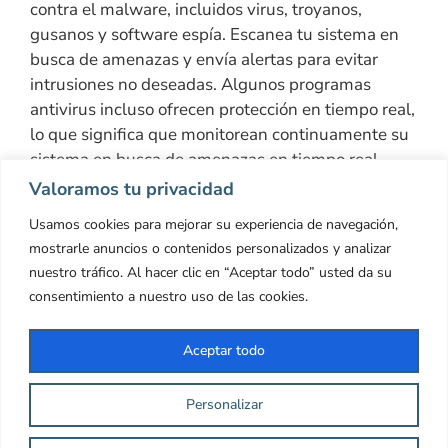
contra el malware, incluidos virus, troyanos,
gusanos y software espía. Escanea tu sistema en
busca de amenazas y envía alertas para evitar
intrusiones no deseadas. Algunos programas
antivirus incluso ofrecen protección en tiempo real,
lo que significa que monitorean continuamente su
sistema en busca de amenazas en tiempo real.
Valoramos tu privacidad
Consejos para Utilizar
Usamos cookies para mejorar su experiencia de navegación,
Firewalls y Software Antivirus
mostrarle anuncios o contenidos personalizados y analizar
nuestro tráfico. Al hacer clic en “Aceptar todo” usted da su
Mantenlo activado y actualizado:
Asegúrate
consentimiento a nuestro uso de las cookies.
de que tu firewall y antivirus estén activados
y actualizados periódicamente. Las
Aceptar todo
actualizaciones contienen las definiciones de
amenazas más recientes para que su
software pueda identificarlo y protegerlo
Personalizar
contra las amenazas más recientes.